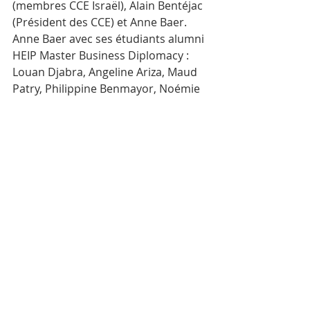
(membres CCE Israël), Alain Bentéjac 
(Président des CCE) et Anne Baer. 
Anne Baer avec ses étudiants alumni 
HEIP Master Business Diplomacy : 
Louan Djabra, Angeline Ariza, Maud 
Patry, Philippine Benmayor, Noémie 
Bartowiak et Lara Falou.
Comments
Write a comment...