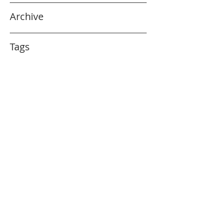
Archive
Tags
tehila@ikare-innovation.com